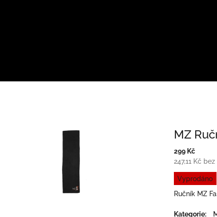
MZ Ruč
299 Kč
247,11 Kč be
Měrná
Vyprodáno
cena:
Ručník MZ Fa
Kategorie
:
M