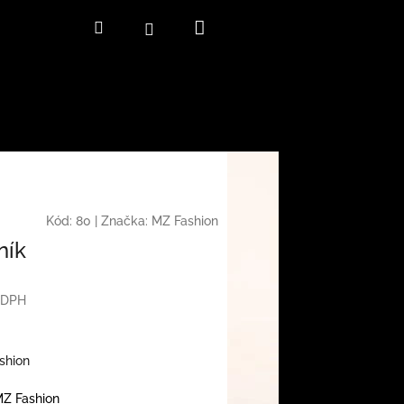
Nákupní
Hledat
Přihlášení
košík
Kód:
80
|
Značka:
MZ Fashion
ník
z DPH
shion
Z Fashion