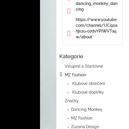
a
dancing_monkey_dan
n
cing
e
https://www.youtube.
l
com/channel/UCq0a
hjv2u-o7dvYPlWVTa5
w/about
Kategorie
Přeskočit
kategorie
Vstupné a Startovné
MZ Fashion
Klubové oblečení
Klubové doplňky
Značky
Dancing Monkey
MZ Fashion
Zuzana Design