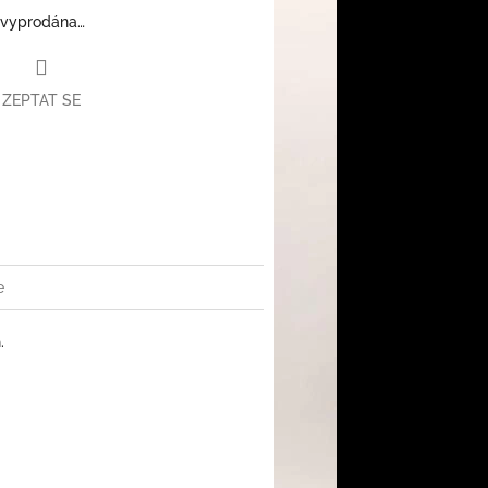
 vyprodána…
ZEPTAT SE
book
e
.